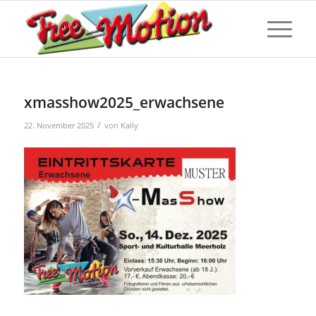
xmasshow2025_erwachsene
/
22. November 2025
von
Kally