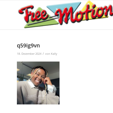
q59ig9vn
/
18. Dezember 2024
von
Kally