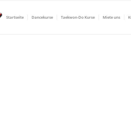
Startseite
Dancekurse
Taekwon-Do Kurse
Miete uns
K