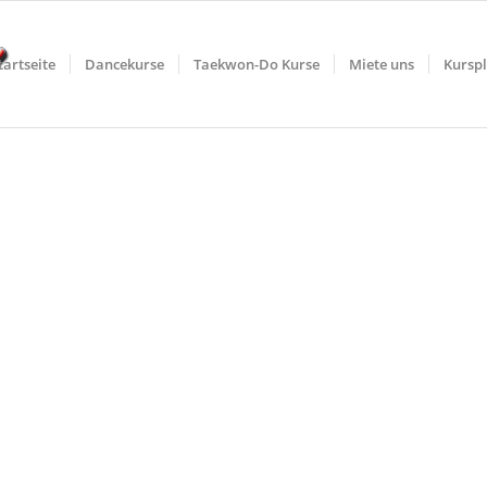
tartseite
Dancekurse
Taekwon-Do Kurse
Miete uns
Kursp