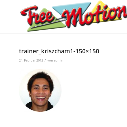
S
trainer_kriszcham1-150×150
/
24. Februar 2012
von
admin