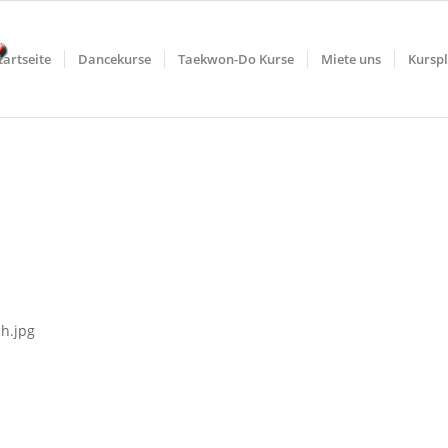
tartseite
Dancekurse
Taekwon-Do Kurse
Miete uns
Kursp
h.jpg