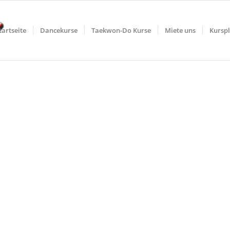
tartseite
Dancekurse
Taekwon-Do Kurse
Miete uns
Kursp