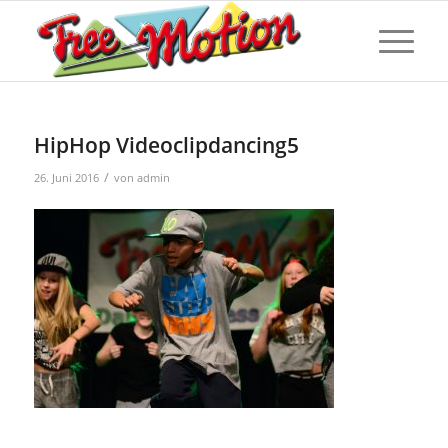
HipHop Videoclipdancing5
/
26. Juni 2016
von
admin