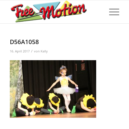
D56A1058
/
16. April 2017
von
Kally