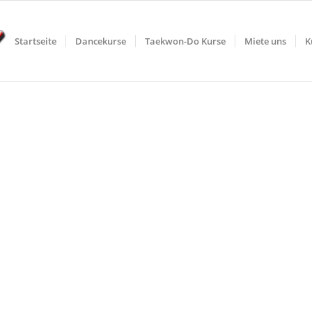
Startseite
Dancekurse
Taekwon-Do Kurse
Miete uns
K