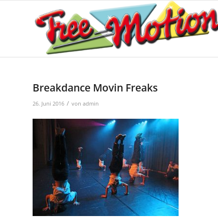
Breakdance Movin Freaks
/
26. Juni 2016
von
admin