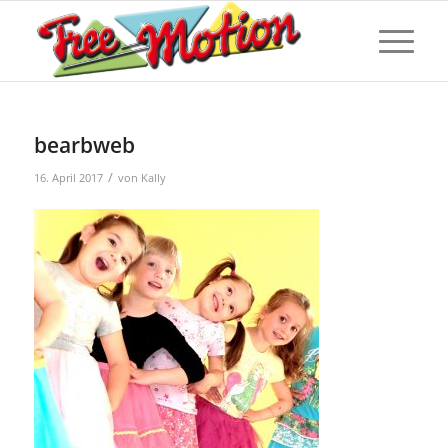
bearbweb
/
16. April 2017
von
Kally