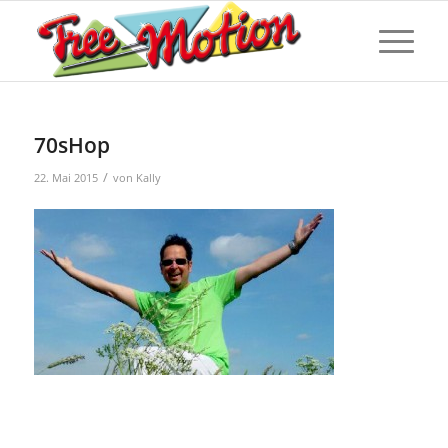
70sHop
/
22. Mai 2015
von
Kally